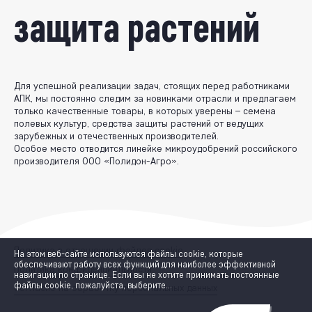
защита растений
Для успешной реализации задач, стоящих перед работниками
АПК, мы постоянно следим за новинками отрасли и предлагаем
только качественные товары, в которых уверены – семена
полевых культур, средства защиты растений от ведущих
зарубежных и отечественных производителей.
Особое место отводится линейке микроудобрений российского
производителя ООО «Полидон-Агро».
Политика в отношении файлов cookie
На этом веб-сайте используются файлы cookie, которые
обеспечивают работу всех функций для наиболее эффективной
Политика конфиденциальности
навигации по странице. Если вы не хотите принимать постоянные
файлы cookie, пожалуйста, выберите...
Согласие на обработку персональных данных