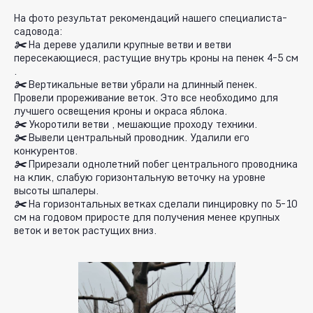
На фото результат рекомендаций нашего специалиста-
садовода:
✂️
На дереве удалили крупные ветви и ветви
пересекающиеся, растущие внутрь кроны на пенек 4-5 см
.
✂️
Вертикальные ветви убрали на длинный пенек.
Провели прореживание веток. Это все необходимо для
лучшего освещения кроны и окраса яблока.
✂️
Укоротили ветви , мешающие проходу техники.
✂️
Вывели центральный проводник. Удалили его
конкурентов.
✂️
Прирезали однолетний побег центрального проводника
на клик, слабую горизонтальную веточку на уровне
высоты шпалеры.
✂️
На горизонтальных ветках сделали пинцировку по 5-10
см на годовом приросте для получения менее крупных
веток и веток растущих вниз.