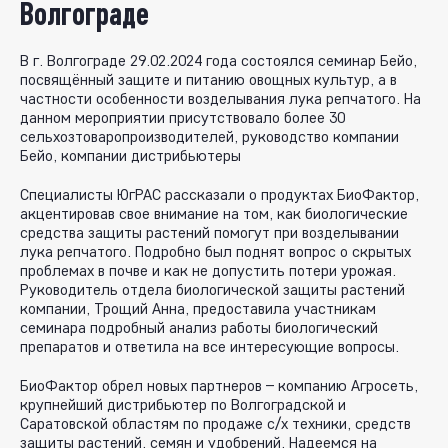
Волгограде
В г. Волгограде 29.02.2024 года состоялся семинар Бейо,
посвящённый защите и питанию овощных культур, а в
частности особенности возделывания лука репчатого. На
данном мероприятии присутствовало более 30
сельхозтоваропроизводителей, руководство компании
Бейо, компании дистрибьютеры
Специалисты ЮгРАС рассказали о продуктах БиоФактор,
акцентировав свое внимание на том, как биологические
средства защиты растений помогут при возделывании
лука репчатого. Подробно был поднят вопрос о скрытых
проблемах в почве и как не допустить потери урожая.
Руководитель отдела биологической защиты растений
компании, Трощий Анна, предоставила участникам
семинара подробный анализ работы биологический
препаратов и ответила на все интересующие вопросы.
БиоФактор обрел новых партнеров – компанию Агросеть,
крупнейший дистрибьютер по Волгоградской и
Саратовской областям по продаже с/х техники, средств
защиты растений, семян и удобрений. Надеемся на