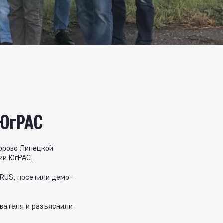
 ЮгРАС
орово Липецкой
ии ЮгРАС.
RUS, посетили демо-
вателя и разъяснили